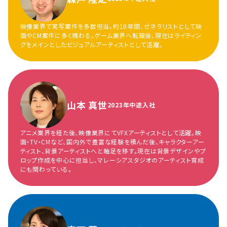
映像業界で実写案件を多数担当。約10年間、ゼネラリストとして映
画やCM案件に多く携わる。ゲーム業界へ転職後、現在はライティン
グをメインとしたビジュアルアーティストとして活躍。
山本 真世
2023年中途入社
アニメ業界を経た後、映像業界にてVFXアーティストとして活躍。映
画・TV・CMなど、国内外で豊富な経験を積んだ後、キャラクターアー
ティスト、背景アーティストへと軸足を移す。現在は背景デザインやプ
ロップ作成を中心に担当し、マレーシアスタジオのアーティスト育成
にも関わっている。