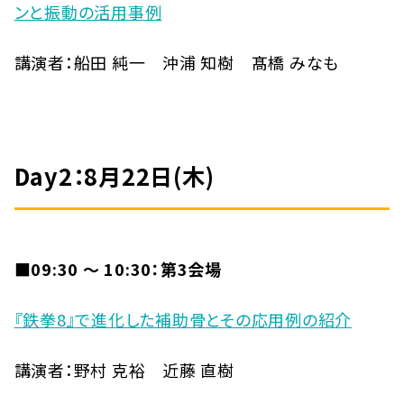
ンと振動の活用事例
講演者：船田 純一 沖浦 知樹 髙橋 みなも
Day2：8月22日(木)
■09:30 〜 10:30：第3会場
『鉄拳8』で進化した補助骨とその応用例の紹介
講演者：野村 克裕 近藤 直樹